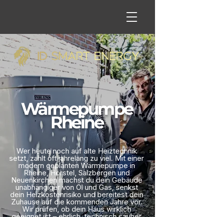
Wärmepumpe
Rheine
Wer heute noch auf alte Heiztechnik
setzt, zahlt oft jahrelang zu viel. Mit einer
modern geplanten Wärmepumpe in
Rheine, Hörstel, Salzbergen und
Neuenkirchen machst du dein Gebäude
unabhängiger von Öl und Gas, senkst
dein Heizkostenrisiko und bereitest dein
Zuhause auf die kommenden Jahre vor.
Wir prüfen, ob dein Haus wirklich
geeignet ist – ehrlich, technisch sauber