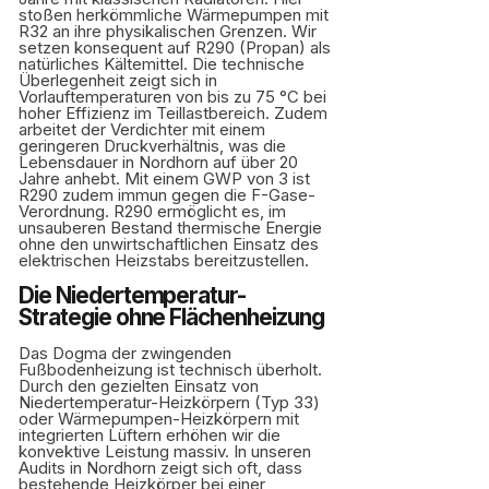
stoßen herkömmliche Wärmepumpen mit
R32 an ihre physikalischen Grenzen. Wir
setzen konsequent auf R290 (Propan) als
natürliches Kältemittel. Die technische
Überlegenheit zeigt sich in
Vorlauftemperaturen von bis zu 75 °C bei
hoher Effizienz im Teillastbereich. Zudem
arbeitet der Verdichter mit einem
geringeren Druckverhältnis, was die
Lebensdauer in Nordhorn auf über 20
Jahre anhebt. Mit einem GWP von 3 ist
R290 zudem immun gegen die F-Gase-
Verordnung. R290 ermöglicht es, im
unsauberen Bestand thermische Energie
ohne den unwirtschaftlichen Einsatz des
elektrischen Heizstabs bereitzustellen.
Die Niedertemperatur-
Strategie ohne Flächenheizung
Das Dogma der zwingenden
Fußbodenheizung ist technisch überholt.
Durch den gezielten Einsatz von
Niedertemperatur-Heizkörpern (Typ 33)
oder Wärmepumpen-Heizkörpern mit
integrierten Lüftern erhöhen wir die
konvektive Leistung massiv. In unseren
Audits in Nordhorn zeigt sich oft, dass
bestehende Heizkörper bei einer