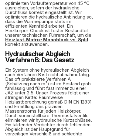
optimierten Vorlauftemperatur von 45 °C
ausreichen, sofern der hydraulische
Durchfluss korrekt eingestellt ist. Wir
optimieren die hydraulische Anbindung so,
dass die Wärmepumpe stets im
effizienten Kennfeld arbeitet. Ein
Heizkörper-Check ist fester Bestandteil
unserer technischen Führerschaft, um die
Heizlast-Matrix: Monoblock vs. Split
korrekt anzuwenden.
Hydraulischer Abgleich
Verfahren B: Das Gesetz
Ein System ohne hydraulischen Abgleich
nach Verfahren B ist nicht abnahmefähig.
Das oft praktizierte Verfahren A
(Schätzung nach m²) ist im Bestand grob
fahrlässig und führt fast immer zu einer
JAZ unter 3,5. Unser Prozess folgt einer
strengen Kette: Raumweise
Heizlastberechnung gemäß DIN EN 12831
und Ermittlung des präzisen
Massenstroms für jeden Heizkörper.
Durch voreinstellbare Thermostatventile
eliminieren wir hydraulische Kurzschlüsse.
Ein taktender Verdichter durch fehlenden
Abgleich ist der Hauptgrund für
vorzeitigen Verschleiß und schlechte