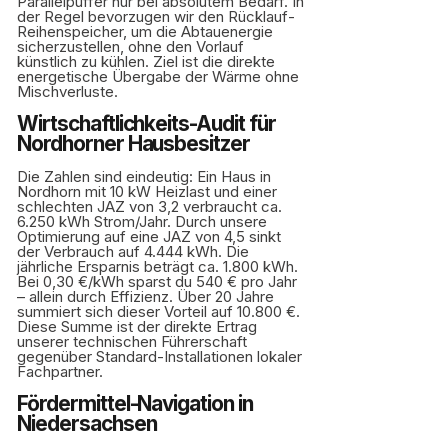
Parallelpuffer nur bei absolutem Bedarf. In
der Regel bevorzugen wir den Rücklauf-
Reihenspeicher, um die Abtauenergie
sicherzustellen, ohne den Vorlauf
künstlich zu kühlen. Ziel ist die direkte
energetische Übergabe der Wärme ohne
Mischverluste.
Wirtschaftlichkeits-Audit für
Nordhorner Hausbesitzer
Die Zahlen sind eindeutig: Ein Haus in
Nordhorn mit 10 kW Heizlast und einer
schlechten JAZ von 3,2 verbraucht ca.
6.250 kWh Strom/Jahr. Durch unsere
Optimierung auf eine JAZ von 4,5 sinkt
der Verbrauch auf 4.444 kWh. Die
jährliche Ersparnis beträgt ca. 1.800 kWh.
Bei 0,30 €/kWh sparst du 540 € pro Jahr
– allein durch Effizienz. Über 20 Jahre
summiert sich dieser Vorteil auf 10.800 €.
Diese Summe ist der direkte Ertrag
unserer technischen Führerschaft
gegenüber Standard-Installationen lokaler
Fachpartner.
Fördermittel-Navigation in
Niedersachsen