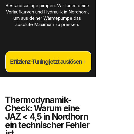
Bestandsanlage pimpen. Wir tunen deine
Vorlaufkurven und Hydraulik in Nordhorn,
um aus deiner Wärmepumpe das
absolute Maximum zu pressen.
Effizienz-Tuning jetzt auslösen
Thermodynamik-
Check: Warum eine
JAZ < 4,5 in Nordhorn
ein technischer Fehler
ist