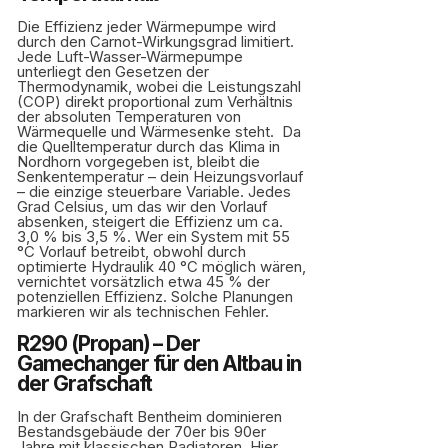
Die Effizienz jeder Wärmepumpe wird
durch den Carnot-Wirkungsgrad limitiert.
Jede Luft-Wasser-Wärmepumpe
unterliegt den Gesetzen der
Thermodynamik, wobei die Leistungszahl
(COP) direkt proportional zum Verhältnis
der absoluten Temperaturen von
Wärmequelle und Wärmesenke steht. Da
die Quelltemperatur durch das Klima in
Nordhorn vorgegeben ist, bleibt die
Senkentemperatur – dein Heizungsvorlauf
– die einzige steuerbare Variable. Jedes
Grad Celsius, um das wir den Vorlauf
absenken, steigert die Effizienz um ca.
3,0 % bis 3,5 %. Wer ein System mit 55
°C Vorlauf betreibt, obwohl durch
optimierte Hydraulik 40 °C möglich wären,
vernichtet vorsätzlich etwa 45 % der
potenziellen Effizienz. Solche Planungen
markieren wir als technischen Fehler.
R290 (Propan) – Der
Gamechanger für den Altbau in
der Grafschaft
In der Grafschaft Bentheim dominieren
Bestandsgebäude der 70er bis 90er
Jahre mit klassischen Radiatoren. Hier