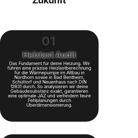
Zukunft
01
Heizlast Audit
Das Fundament für deine Heizung. Wir
führen eine präzise Heizlastberechnung
für die Wärmepumpe im Altbau in
Nordhorn sowie in Bad Bentheim,
Schüttorf und Neuenhaus nach DIN
12831 durch. So analysieren wir deine
Gebäudesubstanz exakt, garantieren
eine optimale JAZ und verhindern teure
Fehlplanungen durch
Überdimensionierung.