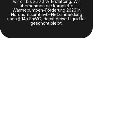
wir dir bis zu 70 % Erstattung. Wir
übernehmen die komplette
Wärmepumpen-Förderung 2026 in
Nordhorn samt nvb-Netzanmeldung
nach § 14a EnWG, damit deine Liquidität
geschont bleibt.