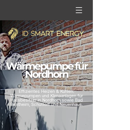
Wärmepumpe für
Nordhorn
Effizientes Heizen & Kühlen.
Wärmepumpen und Klimaanlagen für
Hausbesitzer in Nordhorn sowie Bad
Bentheim, Schüttorf und Neuenhaus.