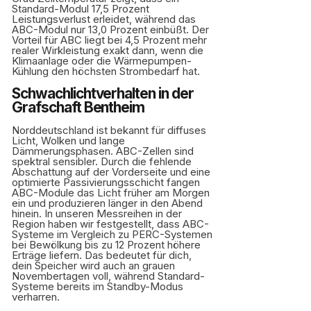
Standard-Modul 17,5 Prozent
Leistungsverlust erleidet, während das
ABC-Modul nur 13,0 Prozent einbüßt. Der
Vorteil für ABC liegt bei 4,5 Prozent mehr
realer Wirkleistung exakt dann, wenn die
Klimaanlage oder die Wärmepumpen-
Kühlung den höchsten Strombedarf hat.
Schwachlichtverhalten in der
Grafschaft Bentheim
Norddeutschland ist bekannt für diffuses
Licht, Wolken und lange
Dämmerungsphasen. ABC-Zellen sind
spektral sensibler. Durch die fehlende
Abschattung auf der Vorderseite und eine
optimierte Passivierungsschicht fangen
ABC-Module das Licht früher am Morgen
ein und produzieren länger in den Abend
hinein. In unseren Messreihen in der
Region haben wir festgestellt, dass ABC-
Systeme im Vergleich zu PERC-Systemen
bei Bewölkung bis zu 12 Prozent höhere
Erträge liefern. Das bedeutet für dich,
dein Speicher wird auch an grauen
Novembertagen voll, während Standard-
Systeme bereits im Standby-Modus
verharren.