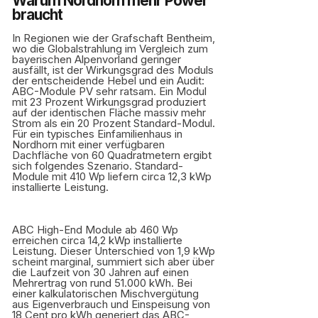
Warum Nordhorn mehr Power
braucht
In Regionen wie der Grafschaft Bentheim,
wo die Globalstrahlung im Vergleich zum
bayerischen Alpenvorland geringer
ausfällt, ist der Wirkungsgrad des Moduls
der entscheidende Hebel und ein Audit:
ABC-Module PV sehr ratsam. Ein Modul
mit 23 Prozent Wirkungsgrad produziert
auf der identischen Fläche massiv mehr
Strom als ein 20 Prozent Standard-Modul.
Für ein typisches Einfamilienhaus in
Nordhorn mit einer verfügbaren
Dachfläche von 60 Quadratmetern ergibt
sich folgendes Szenario. Standard-
Module mit 410 Wp liefern circa 12,3 kWp
installierte Leistung.
ABC High-End Module ab 460 Wp
erreichen circa 14,2 kWp installierte
Leistung. Dieser Unterschied von 1,9 kWp
scheint marginal, summiert sich aber über
die Laufzeit von 30 Jahren auf einen
Mehrertrag von rund 51.000 kWh. Bei
einer kalkulatorischen Mischvergütung
aus Eigenverbrauch und Einspeisung von
18 Cent pro kWh generiert das ABC-