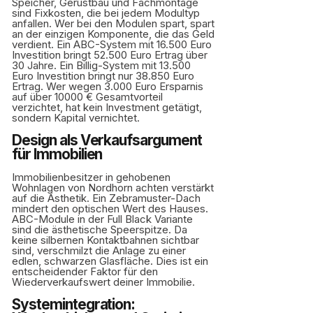
Speicher, Gerüstbau und Fachmontage
sind Fixkosten, die bei jedem Modultyp
anfallen. Wer bei den Modulen spart, spart
an der einzigen Komponente, die das Geld
verdient. Ein ABC-System mit 16.500 Euro
Investition bringt 52.500 Euro Ertrag über
30 Jahre. Ein Billig-System mit 13.500
Euro Investition bringt nur 38.850 Euro
Ertrag. Wer wegen 3.000 Euro Ersparnis
auf über 10000 € Gesamtvorteil
verzichtet, hat kein Investment getätigt,
sondern Kapital vernichtet.
Design als Verkaufsargument
für Immobilien
Immobilienbesitzer in gehobenen
Wohnlagen von Nordhorn achten verstärkt
auf die Ästhetik. Ein Zebramuster-Dach
mindert den optischen Wert des Hauses.
ABC-Module in der Full Black Variante
sind die ästhetische Speerspitze. Da
keine silbernen Kontaktbahnen sichtbar
sind, verschmilzt die Anlage zu einer
edlen, schwarzen Glasfläche. Dies ist ein
entscheidender Faktor für den
Wiederverkaufswert deiner Immobilie.
Systemintegration: