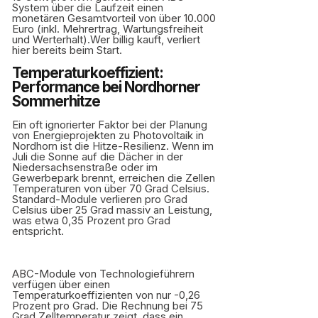
System über die Laufzeit einen
monetären Gesamtvorteil von über 10.000
Euro (inkl. Mehrertrag, Wartungsfreiheit
und Werterhalt).Wer billig kauft, verliert
hier bereits beim Start.
Temperaturkoeffizient:
Performance bei Nordhorner
Sommerhitze
Ein oft ignorierter Faktor bei der Planung
von Energieprojekten zu Photovoltaik in
Nordhorn ist die Hitze-Resilienz. Wenn im
Juli die Sonne auf die Dächer in der
Niedersachsenstraße oder im
Gewerbepark brennt, erreichen die Zellen
Temperaturen von über 70 Grad Celsius.
Standard-Module verlieren pro Grad
Celsius über 25 Grad massiv an Leistung,
was etwa 0,35 Prozent pro Grad
entspricht.
ABC-Module von Technologieführern
verfügen über einen
Temperaturkoeffizienten von nur -0,26
Prozent pro Grad. Die Rechnung bei 75
Grad Zelltemperatur zeigt, dass ein