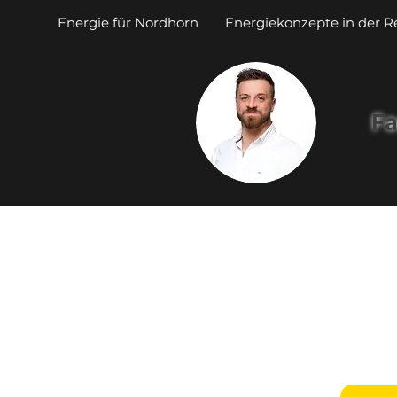
Energie für Nordhorn
Energiekonzepte in der R
Fa