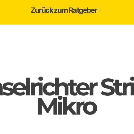
Zurück zum Ratgeber
lrichter Stri
Mikro