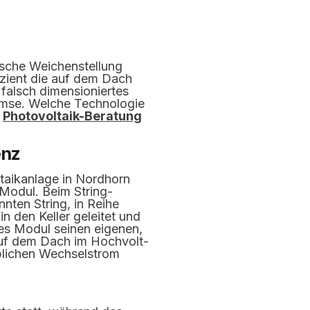
nische Weichenstellung
izient die auf dem Dach
falsch dimensioniertes
remse. Welche Technologie
r
Photovoltaik-Beratung
enz
taikanlage in Nordhorn
 Modul. Beim String-
nten String, in Reihe
 den Keller geleitet und
es Modul seinen eigenen,
auf dem Dach im Hochvolt-
üblichen Wechselstrom