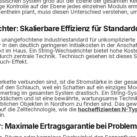
assischen System grob auf der Ebene der gesamten Ket
ge Kontrolle auf der Ebene jedes einzelnen Moduls erm
Bentheim plant, muss diesen Unterschied verstehen, um
hter: Skalierbare Effizienz für Standar
er unangefochtene Industriestandard für unkompliziert
er in den deutlich geringeren Initialkosten in der Ansch
 im Haus. Ein String-Wechselrichter bietet hohe Kosten
urch zentrale Technik. Technisch gesehen ist dieses S
uch-Effekt.
rkette verbunden sind, ist die Stromstärke in der gesam
 den Schlauch, weil ein Schatten auf ein einziges Modu
omertrag im gesamten System drastisch. Ein String-Sys
rddächern und ist eine bewährte, wartungsarme Techni
rblichen Objekten in Nordhorn zu finden sind. Das gew
f die Zelltechnologie, wie die
hocheffizienten N-Ty
in.
: Maximale Ertragsgarantie bei Proble