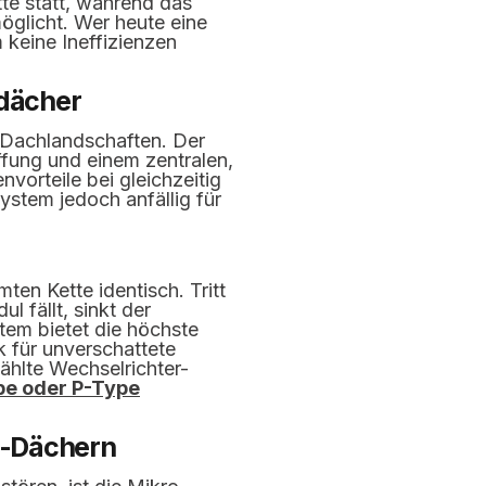
te statt, während das
öglicht. Wer heute eine
 keine Ineffizienzen
ddächer
e Dachlandschaften. Der
affung und einem zentralen,
vorteile bei gleichzeitig
ystem jedoch anfällig für
ten Kette identisch. Tritt
l fällt, sinkt der
tem bietet die höchste
k für unverschattete
ählte Wechselrichter-
pe oder P-Type
m-Dächern