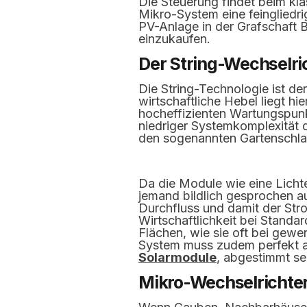
Die Steuerung findet beim kl
Mikro-System eine feingliedri
PV-Anlage in der Grafschaft 
einzukaufen.
Der String-Wechselric
Die String-Technologie ist d
wirtschaftliche Hebel liegt hi
hocheffizienten Wartungspunkt
niedriger Systemkomplexität d
den sogenannten Gartenschla
Da die Module wie eine Lichte
jemand bildlich gesprochen auf
Durchfluss und damit der Str
Wirtschaftlichkeit bei Standa
Flächen, wie sie oft bei gewe
System muss zudem perfekt au
Solarmodule
, abgestimmt se
Mikro-Wechselrichter