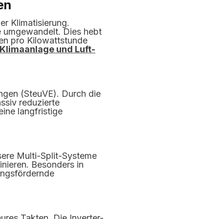
en
r Klimatisierung.
ie umgewandelt. Dies hebt
en pro Kilowattstunde
Klimaanlage und Luft-
ungen (SteuVE). Durch die
siv reduzierte
ine langfristige
sere Multi-Split-Systeme
minieren. Besonders in
tungsfördernde
res Takten. Die Inverter-