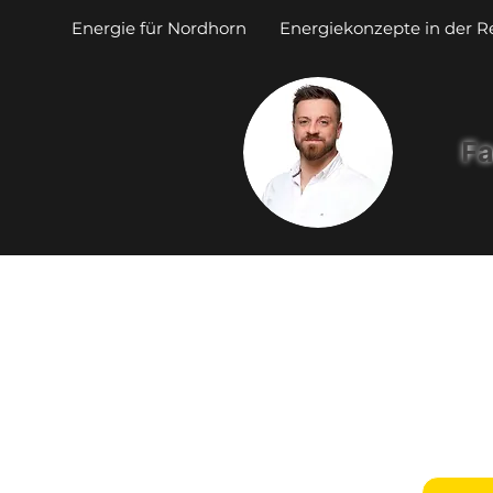
Energie für Nordhorn
Energiekonzepte in der R
Fa