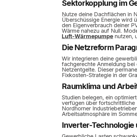
Sektorkopplung im Ge
Nutze deine Dachflächen in N
Überschüssige Energie wird ü
den Eigenverbrauch deiner PV
Wärme nahezu auf Null. Moder
Luft-Wärmepumpe
nutzen, 
Die Netzreform Parag
Wir integrieren deine gewerb
fachgerechte Anmeldung bei 
Netzentgelte. Dieser permanen
Fixkosten-Strategie in der Gr
Raumklima und Arbeit
Studien belegen, ein optimie
verfügen über fortschrittliche
Nordhorner Industriebetrieben
Arbeitsatmosphäre im Sommer
Inverter-Technologie 
Gewerbliche Lasten schwanke