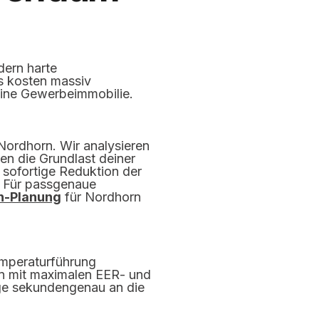
dern harte
s kosten massiv
eine Gewerbeimmobilie.
Nordhorn. Wir analysieren
en die Grundlast deiner
 sofortige Reduktion der
. Für passgenaue
n-Planung
für Nordhorn
emperaturführung
en mit maximalen EER- und
age sekundengenau an die