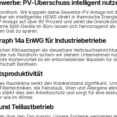
werbe: PV-Überschuss intelligent nutz
ordhorn. Wir koppeln deine Gewerbe-PV-Anlage mit de
ber ein intelligentes HEMS direkt in thermische Energ
-Anlage auf über 80 Prozent und senkt die Grenzkost
ne Split-Geräte im Büro lassen sich hervorragend als
um Gas zu sparen.
raph 14a EnWG für Industriebetriebe
lichen Klimaanlagen als steuerbare Verbrauchseinricht
der nvb Nordhorn sichern wir deinem Unternehmen mas
te Kostenvorteil ist ein entscheidender Baustein für de
afschaft Bentheim.
sproduktivität
rtes Raumklima senkt den Krankenstand signifikant. Un
 Filtertechniken, die Feinstaub, Viren und Allergene eli
 stärkt dies den Arbeitsschutz und sorgt für eine leis
 wie im Winter.
und Teillastbetrieb
n über den Tag massiv. Unsere Systeme vermeiden teu