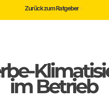
Zurück zum Ratgeber
be-Klimatis
im Betrieb