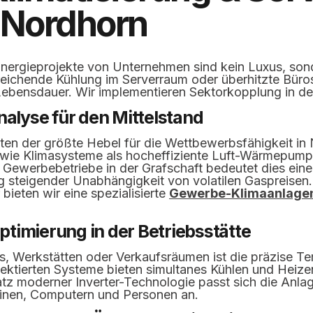
 Nordhorn
 Energieprojekte von Unternehmen sind kein Luxus, son
ureichende Kühlung im Serverraum oder überhitzte Büro
Lebensdauer. Wir implementieren Sektorkopplung in d
nalyse für den Mittelstand
ten der größte Hebel für die Wettbewerbsfähigkeit in 
, wie Klimasysteme als hocheffiziente Luft-Wärmepump
 Gewerbebetriebe in der Grafschaft bedeutet dies eine
ig steigender Unabhängigkeit von volatilen Gaspreisen
ieten wir eine spezialisierte
Gewerbe-Klimaanlage
timierung in der Betriebsstätte
, Werkstätten oder Verkaufsräumen ist die präzise T
ojektierten Systeme bieten simultanes Kühlen und Heiz
tz moderner Inverter-Technologie passt sich die Anl
inen, Computern und Personen an.