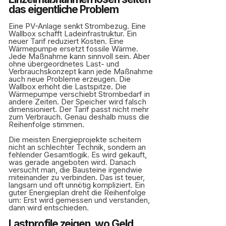
das eigentliche Problem
Eine PV-Anlage senkt Strombezug. Eine
Wallbox schafft Ladeinfrastruktur. Ein
neuer Tarif reduziert Kosten. Eine
Wärmepumpe ersetzt fossile Wärme.
Jede Maßnahme kann sinnvoll sein. Aber
ohne übergeordnetes Last- und
Verbrauchskonzept kann jede Maßnahme
auch neue Probleme erzeugen. Die
Wallbox erhöht die Lastspitze. Die
Wärmepumpe verschiebt Strombedarf in
andere Zeiten. Der Speicher wird falsch
dimensioniert. Der Tarif passt nicht mehr
zum Verbrauch. Genau deshalb muss die
Reihenfolge stimmen.
Die meisten Energieprojekte scheitern
nicht an schlechter Technik, sondern an
fehlender Gesamtlogik. Es wird gekauft,
was gerade angeboten wird. Danach
versucht man, die Bausteine irgendwie
miteinander zu verbinden. Das ist teuer,
langsam und oft unnötig kompliziert. Ein
guter Energieplan dreht die Reihenfolge
um: Erst wird gemessen und verstanden,
dann wird entschieden.
Lastprofile zeigen, wo Geld