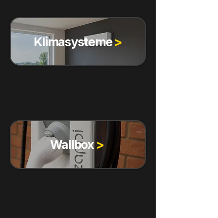
Klimasysteme
>
Wallbox
>